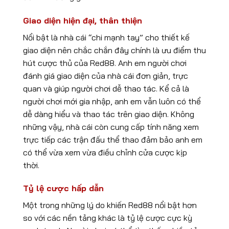
Giao diện hiện đại, thân thiện
Nổi bật là nhà cái “chi mạnh tay” cho thiết kế
giao diện nên chắc chắn đây chính là ưu điểm thu
hút cược thủ của Red88. Anh em người chơi
đánh giá giao diện của nhà cái đơn giản, trực
quan và giúp người chơi dễ thao tác. Kể cả là
người chơi mới gia nhập, anh em vẫn luôn có thể
dễ dàng hiểu và thao tác trên giao diện. Không
những vậy, nhà cái còn cung cấp tính năng xem
trực tiếp các trận đấu thể thao đảm bảo anh em
có thể vừa xem vừa điều chỉnh cửa cược kịp
thời.
Tỷ lệ cược hấp dẫn
Một trong những lý do khiến Red88 nổi bật hơn
so với các nền tảng khác là tỷ lệ cược cực kỳ