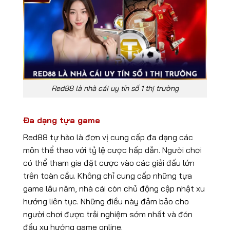
Red88 là nhà cái uy tín số 1 thị trường
Đa dạng tựa game
Red88 tự hào là đơn vị cung cấp đa dạng các
môn thể thao với tỷ lệ cược hấp dẫn. Người chơi
có thể tham gia đặt cược vào các giải đấu lớn
trên toàn cầu. Không chỉ cung cấp những tựa
game lâu năm, nhà cái còn chủ động cập nhật xu
hướng liên tục. Những điều này đảm bảo cho
người chơi được trải nghiệm sớm nhất và đón
đầu xu hướng game online.