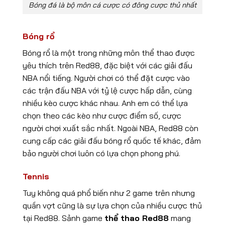
Bóng đá là bộ môn cá cược có đông cược thủ nhất
Bóng rổ
Bóng rổ là một trong những môn thể thao được
yêu thích trên Red88, đặc biệt với các giải đấu
NBA nổi tiếng. Người chơi có thể đặt cược vào
các trận đấu NBA với tỷ lệ cược hấp dẫn, cùng
nhiều kèo cược khác nhau. Anh em có thể lựa
chọn theo các kèo như cược điểm số, cược
người chơi xuất sắc nhất. Ngoài NBA, Red88 còn
cung cấp các giải đấu bóng rổ quốc tế khác, đảm
bảo người chơi luôn có lựa chọn phong phú.
Tennis
Tuy không quá phổ biến như 2 game trên nhưng
quần vợt cũng là sự lựa chọn của nhiều cược thủ
tại Red88. Sảnh game
thể thao Red88
mang