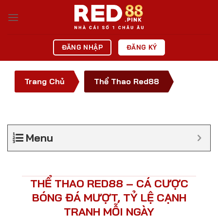
Bỏ
qua
nội
dung
ĐĂNG KÝ
ĐĂNG NHẬP
Trang Chủ
Thể Thao Red88
Menu
THỂ THAO RED88 – CÁ CƯỢC
BÓNG ĐÁ MƯỢT, TỶ LỆ CẠNH
TRANH MỖI NGÀY