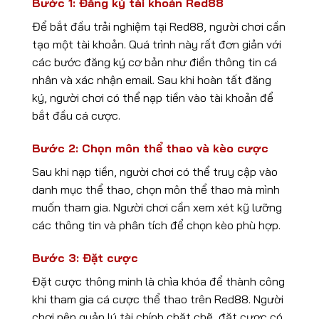
Bước 1: Đăng ký tài khoản Red88
Để bắt đầu trải nghiệm tại Red88, người chơi cần
tạo một tài khoản. Quá trình này rất đơn giản với
các bước đăng ký cơ bản như điền thông tin cá
nhân và xác nhận email. Sau khi hoàn tất đăng
ký, người chơi có thể nạp tiền vào tài khoản để
bắt đầu cá cược.
Bước 2: Chọn môn thể thao và kèo cược
Sau khi nạp tiền, người chơi có thể truy cập vào
danh mục thể thao, chọn môn thể thao mà mình
muốn tham gia. Người chơi cần xem xét kỹ lưỡng
các thông tin và phân tích để chọn kèo phù hợp.
Bước 3: Đặt cược
Đặt cược thông minh là chìa khóa để thành công
khi tham gia cá cược thể thao trên Red88. Người
chơi nên quản lý tài chính chặt chẽ, đặt cược có