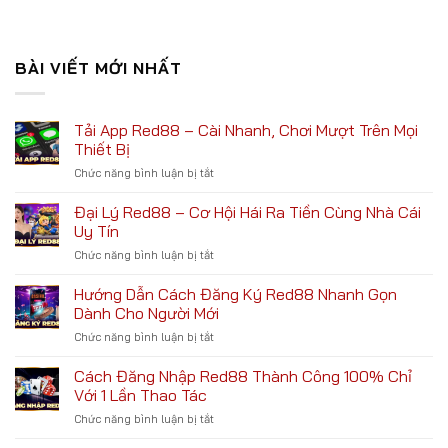
BÀI VIẾT MỚI NHẤT
Tải App Red88 – Cài Nhanh, Chơi Mượt Trên Mọi
Thiết Bị
ở
Chức năng bình luận bị tắt
Tải
App
Đại Lý Red88 – Cơ Hội Hái Ra Tiền Cùng Nhà Cái
Red88
Uy Tín
–
ở
Chức năng bình luận bị tắt
Cài
Đại
Nhanh,
Lý
Hướng Dẫn Cách Đăng Ký Red88 Nhanh Gọn
Chơi
Red88
Mượt
Dành Cho Người Mới
–
Trên
ở
Chức năng bình luận bị tắt
Cơ
Mọi
Hướng
Hội
Thiết
Dẫn
Cách Đăng Nhập Red88 Thành Công 100% Chỉ
Hái
Bị
Cách
Ra
Với 1 Lần Thao Tác
Đăng
Tiền
ở
Chức năng bình luận bị tắt
Ký
Cùng
Cách
Red88
Nhà