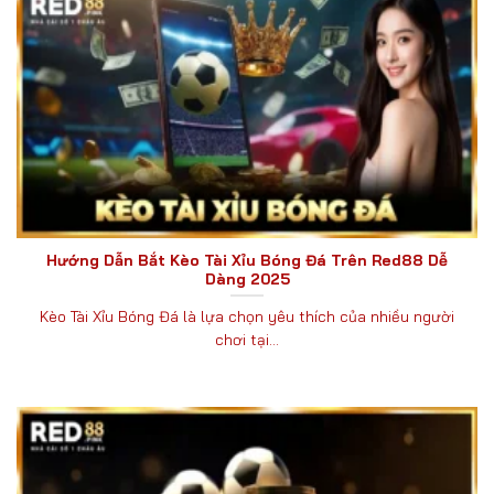
Hướng Dẫn Bắt Kèo Tài Xỉu Bóng Đá Trên Red88 Dễ
Dàng 2025
Kèo Tài Xỉu Bóng Đá là lựa chọn yêu thích của nhiều người
chơi tại...