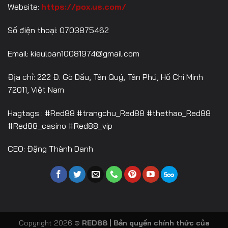
Website:
https://pox.us.com/
Số điện thoại: 0703875462
Email:
kieuloan10081974@gmail.com
Địa chỉ: 222 Đ. Gò Dầu, Tân Quý, Tân Phú, Hồ Chí Minh
72011, Việt Nam
Hagtags : #Red88 #trangchu_Red88 #thethao_Red88
#Red88_casino #Red88_vip
CEO: Đặng Thành Danh
Copyright 2026 ©
RED88
| Bản quyền chính thức của