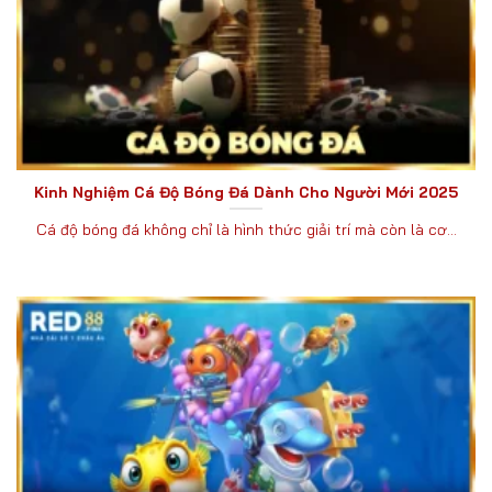
Kinh Nghiệm Cá Độ Bóng Đá Dành Cho Người Mới 2025
Cá độ bóng đá không chỉ là hình thức giải trí mà còn là cơ...