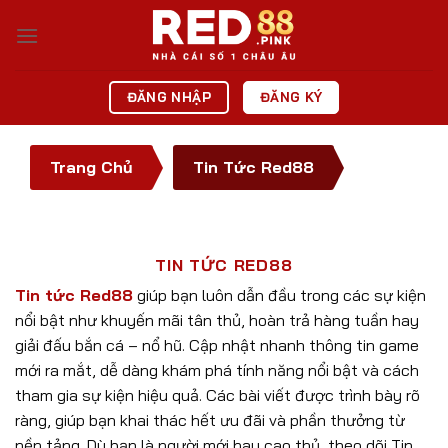
Bỏ
qua
nội
dung
ĐĂNG KÝ
ĐĂNG NHẬP
Trang Chủ
Tin Tức Red88
TIN TỨC RED88
Tin tức Red88
giúp bạn luôn dẫn đầu trong các sự kiện
nổi bật như khuyến mãi tân thủ, hoàn trả hàng tuần hay
giải đấu bắn cá – nổ hũ. Cập nhật nhanh thông tin game
mới ra mắt, dễ dàng khám phá tính năng nổi bật và cách
tham gia sự kiện hiệu quả. Các bài viết được trình bày rõ
ràng, giúp bạn khai thác hết ưu đãi và phần thưởng từ
nền tảng. Dù bạn là người mới hay cao thủ, theo dõi Tin