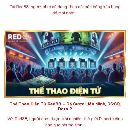
Tại Red88, người chơi dễ dàng theo dõi các bảng kèo bóng
đá mới nhất...
Thể Thao Điện Tử Red88 – Cá Cược Liên Minh, CS:GO,
Dota 2
Với Red88, người chơi được trải nghiệm thế giới Esports đỉnh
cao qua những trận...