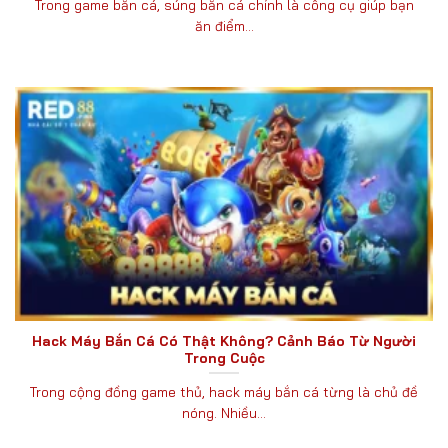
Trong game bắn cá, súng bắn cá chính là công cụ giúp bạn
ăn điểm...
Hack Máy Bắn Cá Có Thật Không? Cảnh Báo Từ Người
Trong Cuộc
Trong cộng đồng game thủ, hack máy bắn cá từng là chủ đề
nóng. Nhiều...